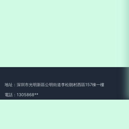
地址：深圳市光明新區公明街道李松朗村西區157棟一樓
電話：1305868**
Copyright © 2026
www.51jiago.cn
電腦組裝
深圳市奇凡電子科
技有限公司
電腦組裝
版權所有
Sitemap