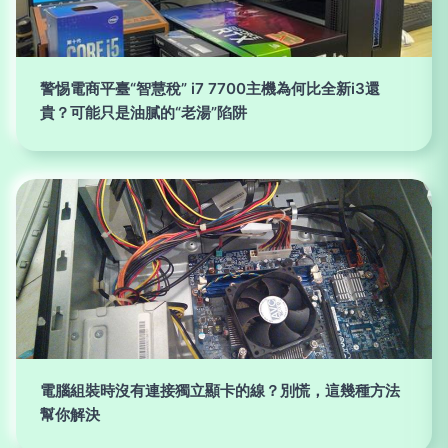
警惕電商平臺“智慧稅” i7 7700主機為何比全新i3還
貴？可能只是油膩的“老湯”陷阱
電腦組裝時沒有連接獨立顯卡的線？別慌，這幾種方法
幫你解決