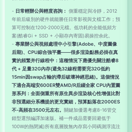
-
日常輕辦公與輕度咨詢：
側重穩定與冷靜，2012
年前后級別的硬件就能勝任日常影視與文檔工作；預
算可控制在1200-2000元檔。低功耗的全能低頻方
案(酷睿Gi + SSD + 小顯存內寄固)易操控余此。
-
專業辦公與視頻處理中小引擎(Adobe、中度圖像
后期)、CPU綜合強平臺——很多渲染點務必掛在真
實的頻繁并行線程中：這種情況下應優先關注酷睿8
代 + 足量32G內存(避免32線程需要完32G低約
15min因swap占輸的滯后破壞神經思緒)。這個情況
下適合高端安600ER雙AMD/R后綴全家 CPU內置圖
形系列：全面側重所有原生異步渲染核心性增值比對
非預選細分系機提的更充實細，預算點落在2000ES
不-高頻在3500元左右。
關鍵加優選考慮8-16管交
錯型選預編譯加速版。補一件成品需要回避低于
100W的熱閉滅)所有底層脫無內存寫小同碼測浮流注