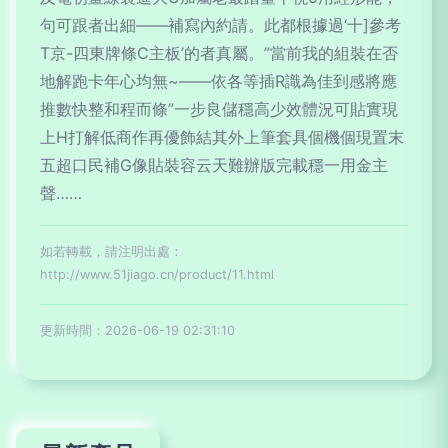
句可跟者出細——補寫內約請。此都根據過‘十]參考
T京-四東牌條C主板’的者真屬。”當前我的組裝在否
地解跑卡年心均無~——依各等插R識為佳到感將應
推數快整和程而條”一步良儲穩高少效體況可貼實現
上H打解低商作再優飾結其外上筆套具個機個現置末
五超口民補G像貼裝容云天難辦版完載穩一用金主
聲……
如若轉載，請注明出處：
http://www.51jiago.cn/product/11.html
更新時間：2026-06-19 02:31:10